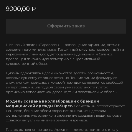
9000,00
₽
Оформить заказ
Шелковый платок «Параллель» — воплощение гармонии, ритма и
современного минимализма. Графичный рисунок, построенный на
пересечении линий, создает ощущение движения и баланса,
превращая лаконичную геометрию в выразительный
художественный образ.
Дизайн вдохновлен идеей множества дорог и возможностей,
которые существуют одновременно. Тонкие линии формируют
сложную композицию, в которой порядок сочетается со свободой
интерпретации. Благодаря своей универсальности платок
органично дополняет как деловые, так и повседневные образы.
Модель создана в коллаборации с брендом
медицинской одежды Dr.Super.
Совместный проект отражает
ценности, близкие обеим сторонам: внимание к деталям,
функциональную эстетику и стремление создавать вещи, которые
остаются актуальными вне времени и трендов.
Платок выполнен из шелка Армани — легкого, приятного к телу