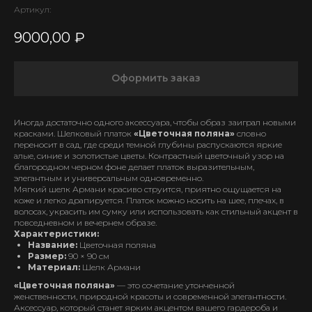
Артикул:
9000,00
₽
Оформить заказ
Иногда достаточно одного аксессуара, чтобы образ заиграл новыми
красками. Шелковый платок
«Цветочная поляна»
словно
переносит в сад, где среди темной глубины распускаются яркие
алые, синие и золотистые цветы. Контрастный цветочный узор на
благородном черном фоне делает платок выразительным,
элегантным и универсальным одновременно.
Мягкий шелк Армани красиво струится, приятно ощущается на
коже и легко драпируется. Платок можно носить на шее, плечах, в
волосах, украсить им сумку или использовать как стильный акцент в
повседневном и вечернем образе.
Характеристики:
Название:
Цветочная поляна
Размер:
90 × 90 см
Материал:
Шелк Армани
«Цветочная поляна»
— это сочетание утонченной
женственности, природной красоты и современной элегантности.
Аксессуар, который станет ярким акцентом вашего гардероба и